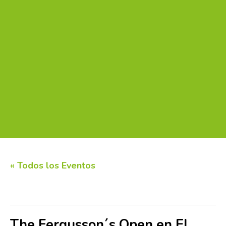
« Todos los Eventos
Este evento ha pasado.
The Fergusson´s Open en El