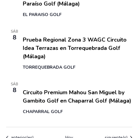
Paraíso Golf (Málaga)
u
E
a
v
e
EL PARAISO GOLF
.
e
d
n
8 agosto
SÁB
a
t
8
Prueba Regional Zona 3 WAGC Circuito
y
o
Idea Terrazas en Torrequebrada Golf
v
(Málaga)
i
TORREQUEBRADA GOLF
s
t
8 agosto
SÁB
a
8
Circuito Premium Mahou San Miguel by
s
Gambito Golf en Chaparral Golf (Málaga)
d
CHAPARRAL GOLF
e
E
v
Eventos
Eventos
anterior(es)
Hoy
siguiente(s)