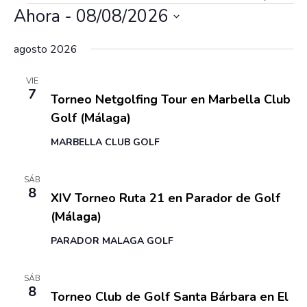
L
a
Eventos
a
u
Ahora
 - 
08/08/2026
i
v
s
v
s
S
e
c
agosto 2026
t
e
g
e
a
a
g
a
l
r
7 agosto
VIE
c
a
7
e
Torneo Netgolfing Tour en Marbella Club
i
c
c
Golf (Málaga)
ó
c
i
n
MARBELLA CLUB GOLF
i
ó
d
e
o
n
8 agosto
SÁB
v
n
8
d
XIV Torneo Ruta 21 en Parador de Golf
i
a
e
(Málaga)
s
r
b
t
PARADOR MALAGA GOLF
f
a
ú
e
s
8 agosto
s
SÁB
d
c
8
Torneo Club de Golf Santa Bárbara en El
q
e
h