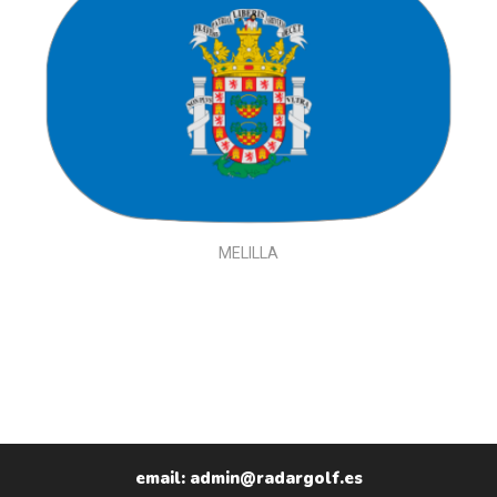
MELILLA
email: admin@radargolf.es