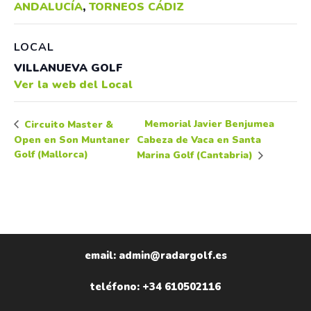
ANDALUCÍA
,
TORNEOS CÁDIZ
LOCAL
VILLANUEVA GOLF
Ver la web del Local
Memorial Javier Benjumea
Circuito Master &
Open en Son Muntaner
Cabeza de Vaca en Santa
Golf (Mallorca)
Marina Golf (Cantabria)
email: admin@radargolf.es
teléfono: +34 610502116