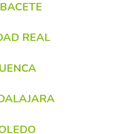
BACETE
DAD REAL
UENCA
DALAJARA
OLEDO