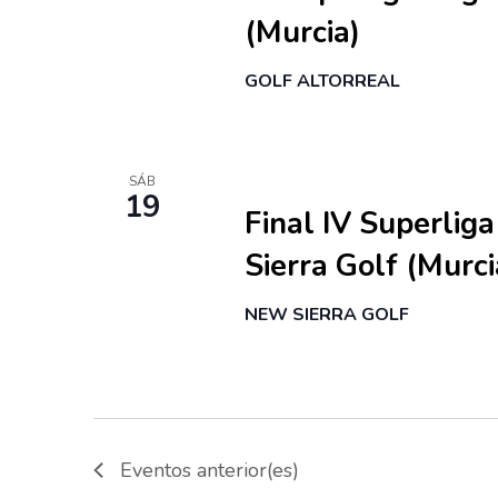
o
d
(Murcia)
s
e
p
GOLF ALTORREAL
E
a
v
r
a
e
19 septiembre
SÁB
l
19
Final IV Superlig
n
a
t
Sierra Golf (Murci
p
a
o
NEW SIERRA GOLF
l
s
a
b
r
a
Eventos
anterior(es)
c