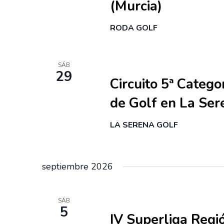
s
c
(Murcia)
c
q
h
l
RODA GOLF
a
u
a
.
v
e
e
29 agosto
SÁB
d
29
.
Circuito 5ª Categ
a
B
de Golf en La Ser
u
y
s
v
LA SERENA GOLF
c
i
a
s
E
septiembre 2026
v
t
e
a
5 septiembre
n
SÁB
5
s
t
IV Superliga Regi