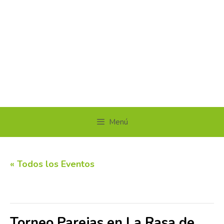
Menú
« Todos los Eventos
Este evento ha pasado.
Torneo Parejas en La Rasa de