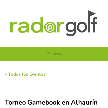
Saltar
al
contenido
Menú
« Todos los Eventos
Este evento ha pasado.
Torneo Gamebook en Alhaurín