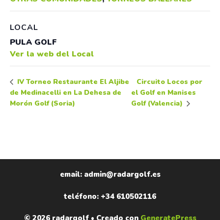
LOCAL
PULA GOLF
Ver la web del Local
Circuito Locos por
IV Torneo Restaurante El Aljibe
de Medinacelli en La Dehesa de
el Golf en Manises
Morón Golf (Soria)
Golf (Valencia)
email: admin@radargolf.es
teléfono: +34 610502116
© 2026 radargolf
• Creado con
GeneratePress