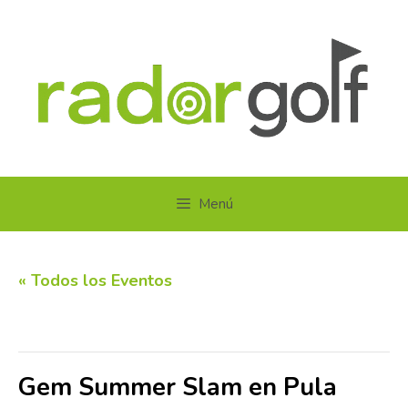
Saltar
al
contenido
Menú
« Todos los Eventos
Este evento ha pasado.
Gem Summer Slam en Pula