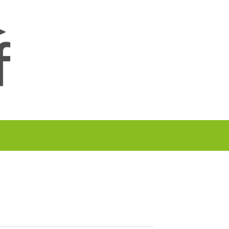
A TU GOLF!!
PODCAST
THE GOLF CARDS