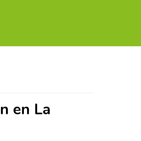
A TU GOLF!!
PODCAST
THE GOLF CARDS
n en La