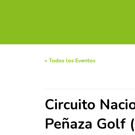
INICIO
CALENDARIO DE TORNEOS
CIRC
« Todos los Eventos
Este evento ha pasado.
Circuito Nac
Peñaza Golf 