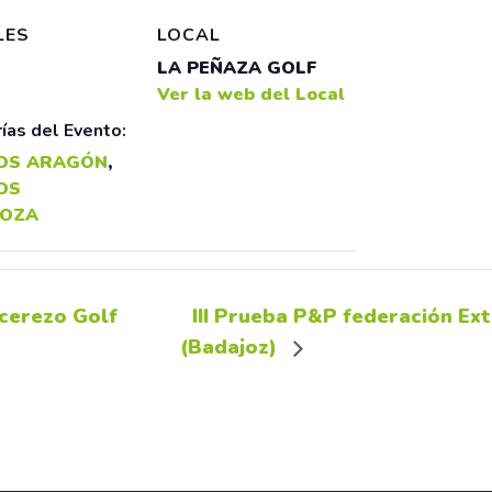
LES
LOCAL
LA PEÑAZA GOLF
Ver la web del Local
ías del Evento:
OS ARAGÓN
,
OS
OZA
cerezo Golf
III Prueba P&P federación Ex
(Badajoz)