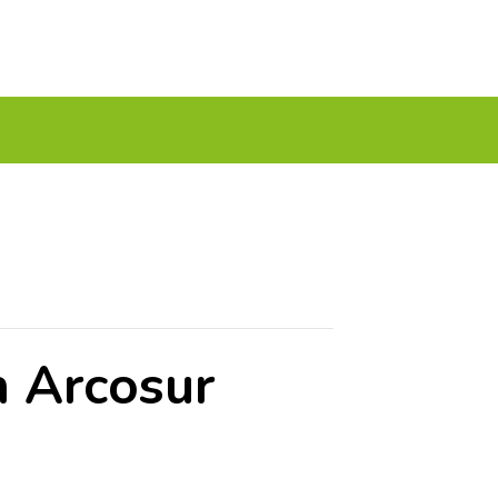
A TU GOLF!!
PODCAST
THE GOLF CARDS
n Arcosur