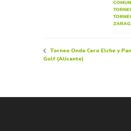
COMUN
TORNE
TORNE
ZARAG
Torneo Onda Cero Elche y Pan
Golf (Alicante)