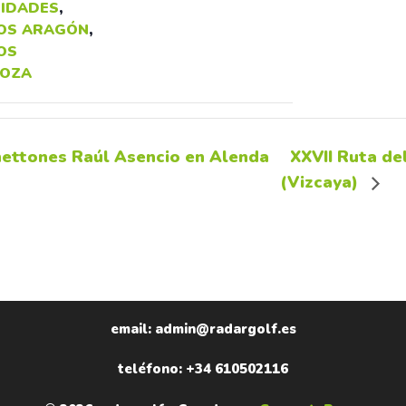
IDADES
,
OS ARAGÓN
,
OS
OZA
ettones Raúl Asencio en Alenda
XXVII Ruta de
(Vizcaya)
email: admin@radargolf.es
teléfono: +34 610502116