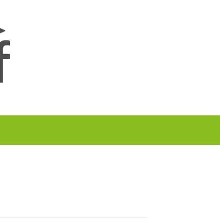
A TU GOLF!!
PODCAST
THE GOLF CARDS