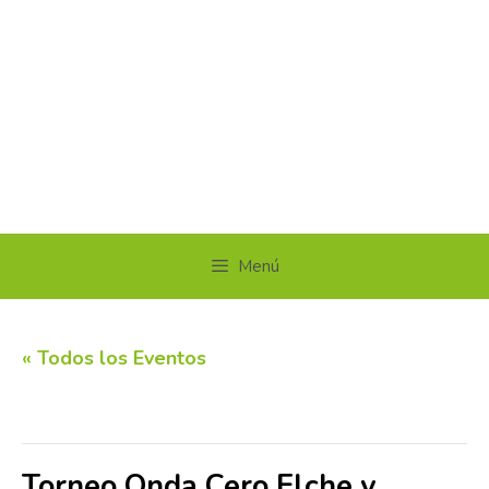
Menú
« Todos los Eventos
Este evento ha pasado.
Torneo Onda Cero Elche y