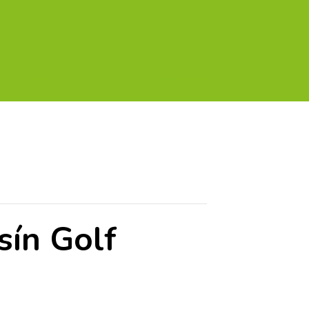
A TU GOLF!!
PODCAST
THE GOLF CARDS
sín Golf