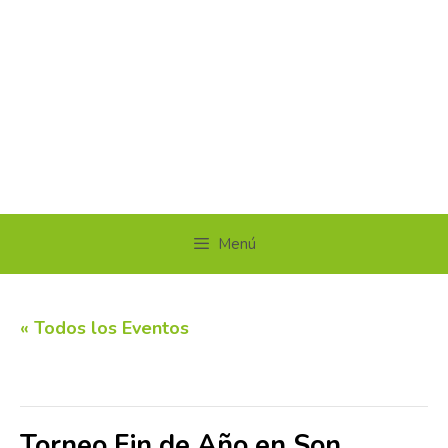
Menú
« Todos los Eventos
Este evento ha pasado.
Torneo Fin de Año en Son