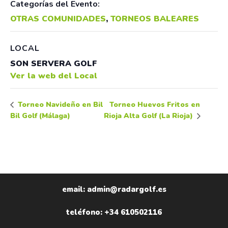
Categorías del Evento:
OTRAS COMUNIDADES
,
TORNEOS BALEARES
LOCAL
SON SERVERA GOLF
Ver la web del Local
Torneo Huevos Fritos en
Torneo Navideño en Bil
Bil Golf (Málaga)
Rioja Alta Golf (La Rioja)
email: admin@radargolf.es
teléfono: +34 610502116