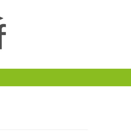
A TU GOLF!!
PODCAST
THE GOLF CARDS