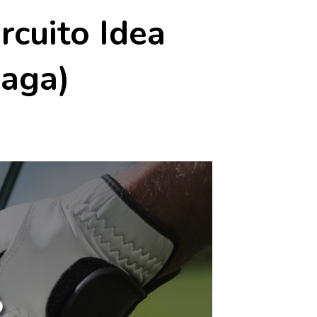
cuito Idea
laga)