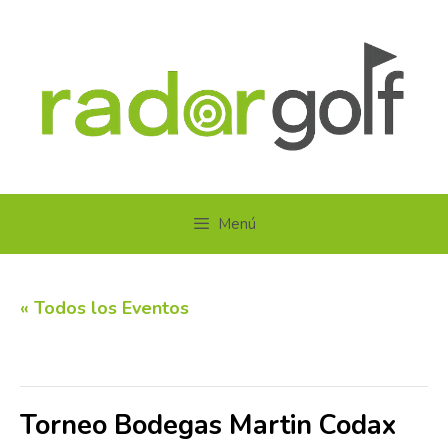
Saltar
al
contenido
Menú
« Todos los Eventos
Este evento ha pasado.
Torneo Bodegas Martin Codax