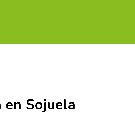
A TU GOLF!!
PODCAST
THE GOLF CARDS
 en Sojuela