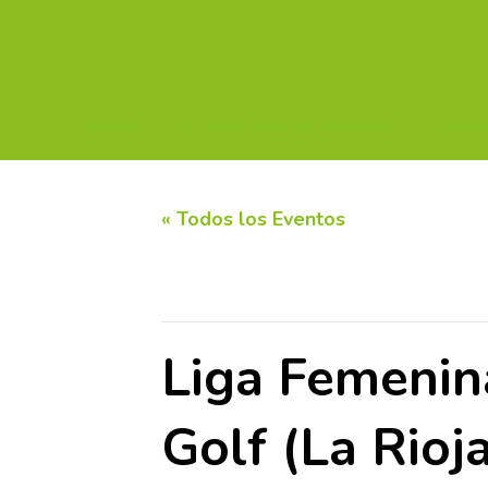
INICIO
CALENDARIO DE TORNEOS
CIRC
« Todos los Eventos
Este evento ha pasado.
Liga Femenin
Golf (La Rioj