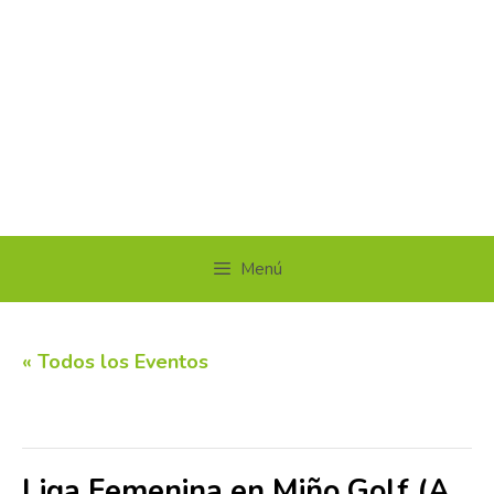
Menú
« Todos los Eventos
Este evento ha pasado.
Liga Femenina en Miño Golf (A