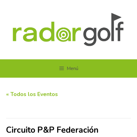
Saltar
al
contenido
Menú
« Todos los Eventos
Este evento ha pasado.
Circuito P&P Federación