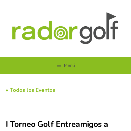
Saltar
al
contenido
Menú
« Todos los Eventos
Este evento ha pasado.
I Torneo Golf Entreamigos a