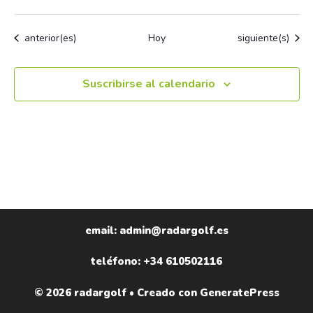
e
n
Eventos
Eventos
anterior(es)
Hoy
siguiente(s)
t
o
s
Suscribirse al calendario
email: admin@radargolf.es
teléfono: +34 610502116
© 2026 radargolf
• Creado con
GeneratePress