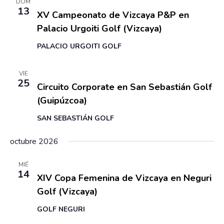
u
a
DOM
13
v
e
XV Campeonato de Vizcaya P&P en
.
e
Palacio Urgoiti Golf (Vizcaya)
d
n
a
t
PALACIO URGOITI GOLF
y
o
25 septiembre
-
26 septiembre
v
VIE
25
Circuito Corporate en San Sebastián Golf
i
(Guipúzcoa)
s
t
SAN SEBASTIÁN GOLF
a
octubre 2026
s
d
14 octubre
MIÉ
14
XIV Copa Femenina de Vizcaya en Neguri
e
Golf (Vizcaya)
E
v
GOLF NEGURI