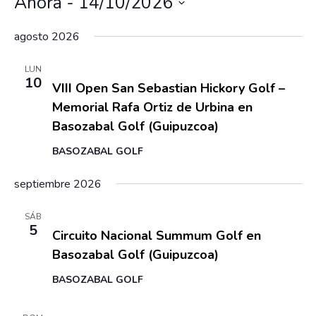
Eventos
Ahora
 - 
14/10/2026
i
v
s
v
s
S
e
c
agosto 2026
t
e
g
e
a
a
g
a
l
r
10 agosto
LUN
c
a
10
e
VIII Open San Sebastian Hickory Golf –
i
c
c
Memorial Rafa Ortiz de Urbina en
ó
c
i
Basozabal Golf (Guipuzcoa)
n
i
ó
d
BASOZABAL GOLF
e
o
n
v
n
septiembre 2026
d
i
a
e
s
5 septiembre
SÁB
r
5
b
t
Circuito Nacional Summum Golf en
f
a
ú
Basozabal Golf (Guipuzcoa)
e
s
s
d
c
BASOZABAL GOLF
q
e
h
E
13 septiembre