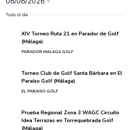
Eventos
08/08/2026
í
v
s
v
a
S
e
c
Todo el día
e
g
e
a
g
a
l
r
8 agosto
c
a
XIV Torneo Ruta 21 en Parador de Golf
e
i
(Málaga)
c
c
ó
c
i
PARADOR MALAGA GOLF
n
i
ó
d
e
o
8 agosto
n
Torneo Club de Golf Santa Bárbara en El
v
n
d
i
Paraíso Golf (Málaga)
a
e
s
r
EL PARAISO GOLF
b
t
f
a
ú
8 agosto
e
s
s
Prueba Regional Zona 3 WAGC Circuito
d
c
Idea Terrazas en Torrequebrada Golf
q
e
h
(Málaga)
E