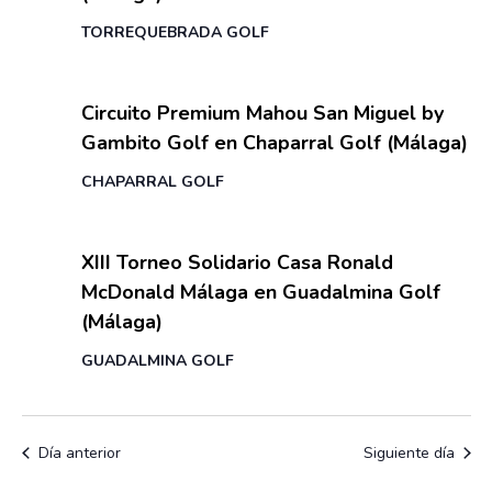
u
a
v
e
TORREQUEBRADA GOLF
.
e
d
n
8 agosto
a
t
Circuito Premium Mahou San Miguel by
y
o
Gambito Golf en Chaparral Golf (Málaga)
v
CHAPARRAL GOLF
i
s
8 agosto
t
XIII Torneo Solidario Casa Ronald
McDonald Málaga en Guadalmina Golf
a
(Málaga)
s
d
GUADALMINA GOLF
e
E
Día anterior
Siguiente día
v