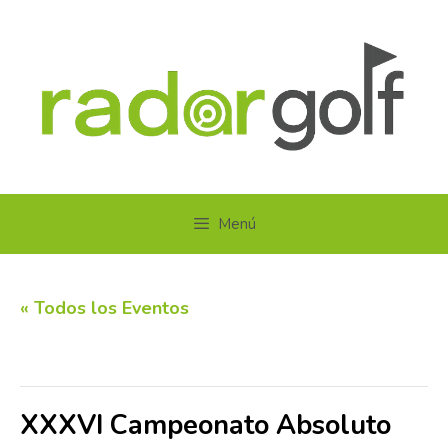
Saltar
al
contenido
Menú
« Todos los Eventos
Este evento ha pasado.
XXXVI Campeonato Absoluto