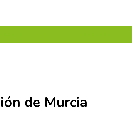
A TU GOLF!!
PODCAST
THE GOLF CARDS
ón de Murcia