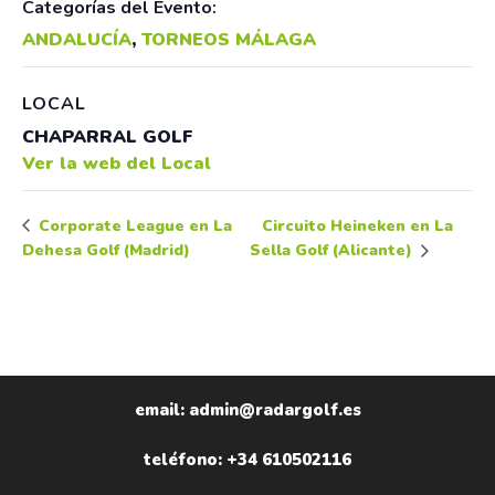
Categorías del Evento:
ANDALUCÍA
,
TORNEOS MÁLAGA
LOCAL
CHAPARRAL GOLF
Ver la web del Local
Circuito Heineken en La
Corporate League en La
Dehesa Golf (Madrid)
Sella Golf (Alicante)
email: admin@radargolf.es
teléfono: +34 610502116