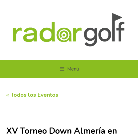
Saltar
al
contenido
Menú
« Todos los Eventos
Este evento ha pasado.
XV Torneo Down Almería en