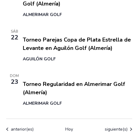
Golf (Almería)
u
E
a
v
e
ALMERIMAR GOLF
.
e
d
n
22 agosto
SÁB
a
t
22
Torneo Parejas Copa de Plata Estrella de
y
o
Levante en Aguilón Golf (Almería)
v
AGUILÓN GOLF
i
s
23 agosto
DOM
t
23
Torneo Regularidad en Almerimar Golf
a
(Almería)
s
ALMERIMAR GOLF
d
e
E
Eventos
Eventos
anterior(es)
Hoy
siguiente(s)
v