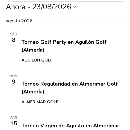
L
a
Eventos
a
u
Ahora
 - 
23/08/2026
i
v
s
v
s
S
e
c
agosto 2026
t
e
g
e
a
a
g
a
l
r
8 agosto
SÁB
c
a
8
e
Torneo Golf Party en Aguilón Golf
i
c
c
(Almería)
ó
c
i
n
AGUILÓN GOLF
i
ó
d
e
o
n
9 agosto
DOM
v
n
9
d
Torneo Regularidad en Almerimar Golf
i
a
e
(Almería)
s
r
b
t
ALMERIMAR GOLF
f
a
ú
e
s
15 agosto
s
SÁB
d
c
15
Torneo Virgen de Agosto en Almerimar
q
e
h