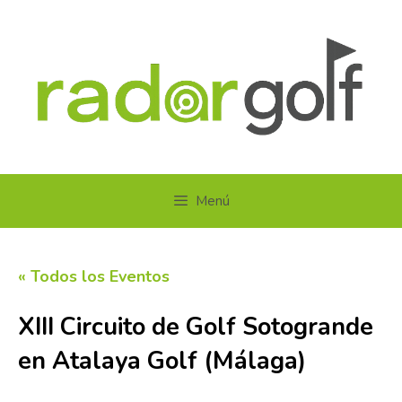
Saltar
al
contenido
Menú
« Todos los Eventos
XIII Circuito de Golf Sotogrande
en Atalaya Golf (Málaga)
20 septiembre