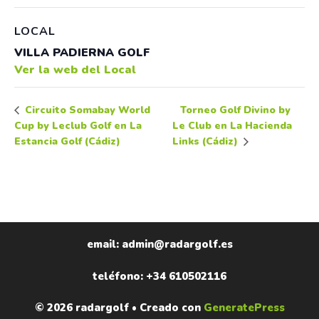
LOCAL
VILLA PADIERNA GOLF
Ver la web del Local
Torneo Golf Divino by
Circuito Somabay World
Cup by Leclub Golf en La
Le Club en La Hacienda
Estancia Golf (Cádiz)
Links (Cádiz)
email: admin@radargolf.es
teléfono: +34 610502116
© 2026 radargolf
• Creado con
GeneratePress