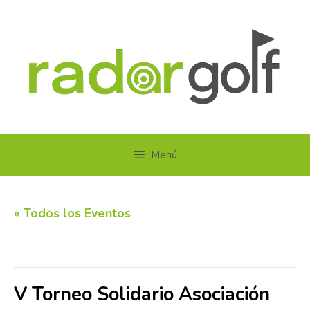
Saltar
al
contenido
Menú
« Todos los Eventos
Este evento ha pasado.
V Torneo Solidario Asociación