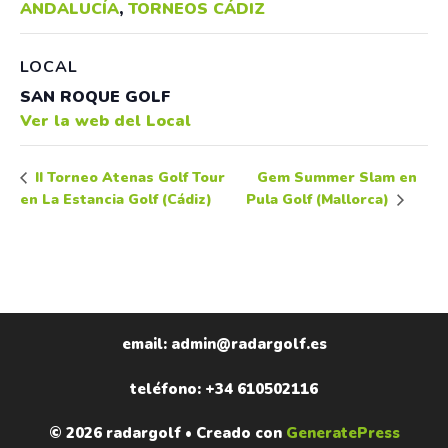
ANDALUCÍA
,
TORNEOS CÁDIZ
LOCAL
SAN ROQUE GOLF
Ver la web del Local
Gem Summer Slam en
II Torneo Atenas Golf Tour
en La Estancia Golf (Cádiz)
Pula Golf (Mallorca)
email: admin@radargolf.es
teléfono: +34 610502116
© 2026 radargolf
• Creado con
GeneratePress