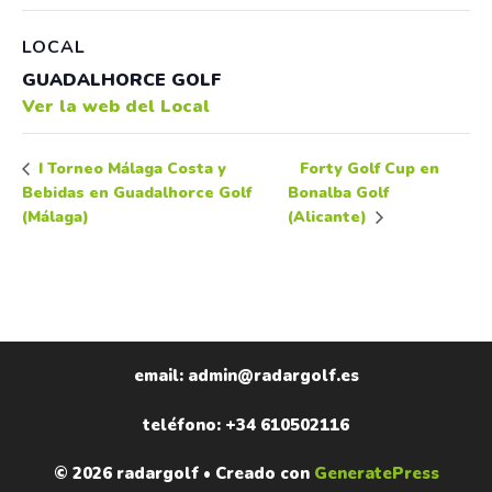
LOCAL
GUADALHORCE GOLF
Ver la web del Local
Forty Golf Cup en
I Torneo Málaga Costa y
Bebidas en Guadalhorce Golf
Bonalba Golf
(Málaga)
(Alicante)
email: admin@radargolf.es
teléfono: +34 610502116
© 2026 radargolf
• Creado con
GeneratePress