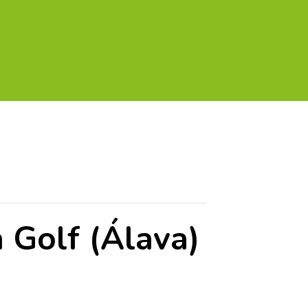
A TU GOLF!!
PODCAST
THE GOLF CARDS
 Golf (Álava)