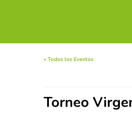
INICIO
CALENDARIO DE TORNEOS
CIRC
« Todos los Eventos
Este evento ha pasado.
Torneo Virge
26 julio