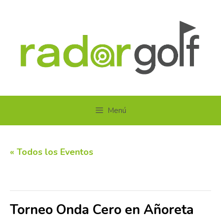
Saltar
al
contenido
Menú
« Todos los Eventos
Este evento ha pasado.
Torneo Onda Cero en Añoreta