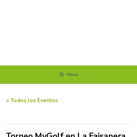
Menú
« Todos los Eventos
Este evento ha pasado.
Torneo MyGolf en La Faisanera