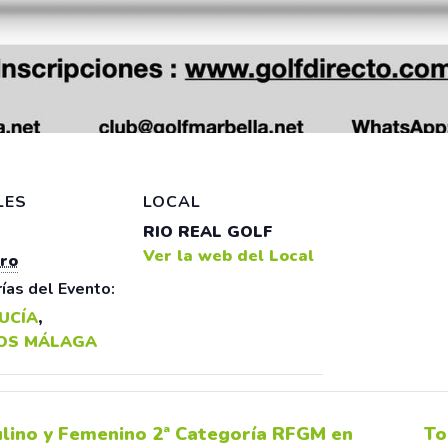
LES
LOCAL
RIO REAL GOLF
Ver la web del Local
ero
ías del Evento:
UCÍA
,
OS MÁLAGA
ino y Femenino 2ª Categoría RFGM en
To