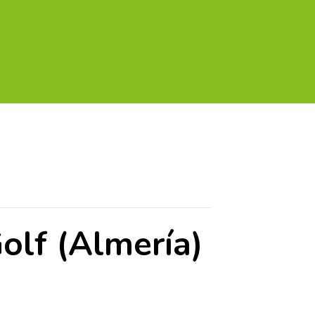
A TU GOLF!!
PODCAST
THE GOLF CARDS
olf (Almería)