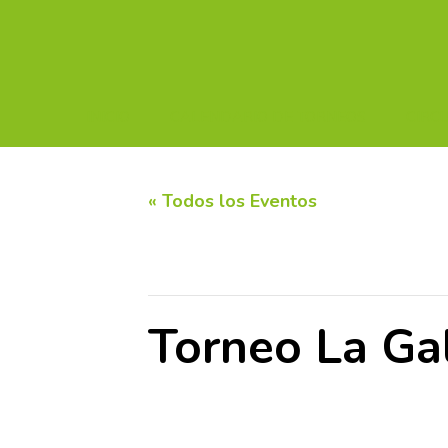
INICIO
CALENDARIO DE TORNEOS
CIRC
« Todos los Eventos
Este evento ha pasado.
Torneo La Ga
7 junio