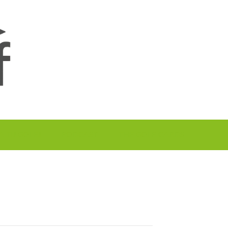
A TU GOLF!!
PODCAST
THE GOLF CARDS