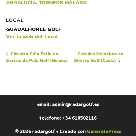
ANDALUCÍA
,
TORNEOS MÁLAGA
LOCAL
GUADALHORCE GOLF
Ver la web del Local
Circuito Heineken en
Circuito CiCa Estiu en
Serrés de Pals Golf (Girona)
Sherry Golf (Cádiz)
email: admin@radargolf.es
teléfono: +34 610502116
© 2026 radargolf
• Creado con
GeneratePress