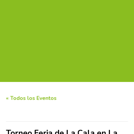
« Todos los Eventos
Este evento ha pasado.
Torneo Feria de La Cala en La