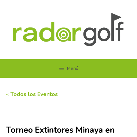
Saltar
al
contenido
Menú
« Todos los Eventos
Este evento ha pasado.
Torneo Extintores Minaya en