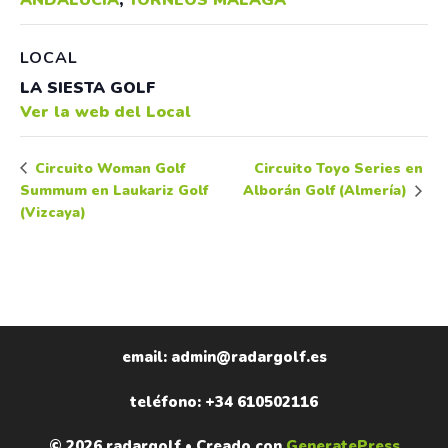
LOCAL
LA SIESTA GOLF
Ver la web del Local
Circuito Toyo Series en
Circuito Woman Golf
Summum en Laukariz Golf
Alborán Golf (Almería)
(Vizcaya)
email: admin@radargolf.es
teléfono: +34 610502116
© 2026 radargolf
• Creado con
GeneratePress