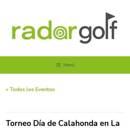
Saltar
al
contenido
Menú
« Todos los Eventos
Este evento ha pasado.
Torneo Día de Calahonda en La