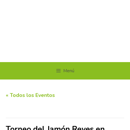
Menú
« Todos los Eventos
Este evento ha pasado.
Torneo del Jamón Reyes en