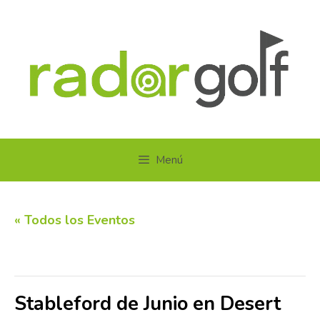
Saltar
al
contenido
Menú
« Todos los Eventos
Este evento ha pasado.
Stableford de Junio en Desert