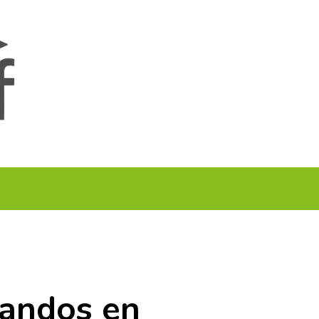
A TU GOLF!!
PODCAST
THE GOLF CARDS
Sandos en