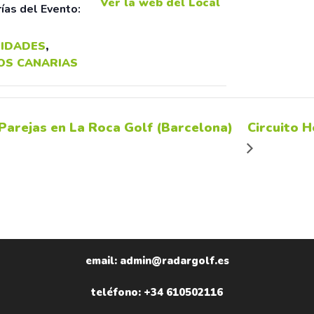
Ver la web del Local
ías del Evento:
IDADES
,
OS CANARIAS
 Parejas en La Roca Golf (Barcelona)
Circuito H
email: admin@radargolf.es
teléfono: +34 610502116