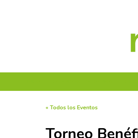
Saltar
al
contenido
INICIO
CALENDARIO DE TORNEOS
CIRC
« Todos los Eventos
Torneo Benéf