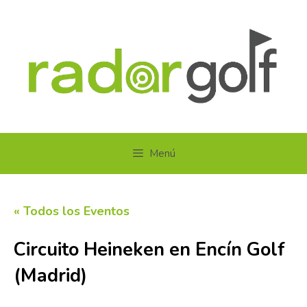
Saltar
al
contenido
Menú
« Todos los Eventos
Circuito Heineken en Encín Golf
(Madrid)
25 octubre