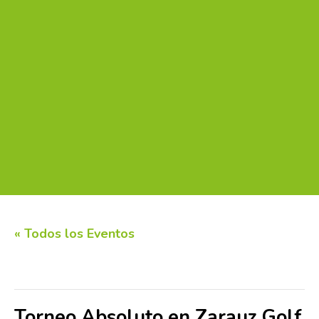
« Todos los Eventos
Este evento ha pasado.
Torneo Absoluto en Zarauz Golf