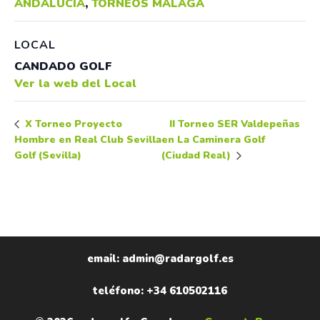
ANDALUCÍA
,
TORNEOS MÁLAGA
LOCAL
CANDADO GOLF
Ver la web del Local
II Torneo SER Valdepeñas
X Torneo Proyecto
Hombre en Real Club Sevilla
en La Caminera Golf
Golf (Sevilla)
(Ciudad Real)
email: admin@radargolf.es
teléfono: +34 610502116